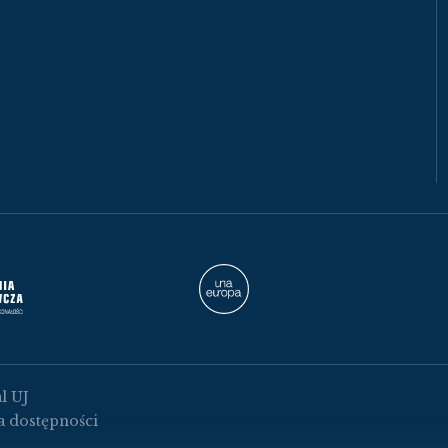
l UJ
a dostępności