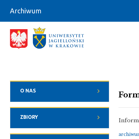
Przejdź do zawartości
Archiwum
Formularz kontaktowy - Archiwum
O NAS
Form
ZBIORY
Inform
archiwu