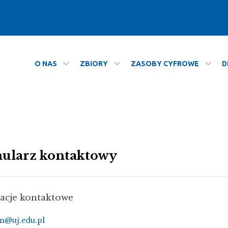
O NAS
ZBIORY
ZASOBY CYFROWE
D
ularz kontaktowy
acje kontaktowe
m@uj.edu.pl