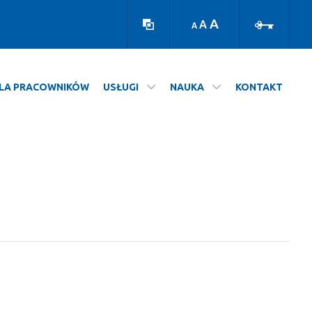
Wersja
Zaloguj
kontrastowa
A
A
A
LA PRACOWNIKÓW
USŁUGI
NAUKA
KONTAKT