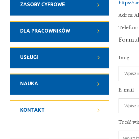
https://
ZASOBY CYFROWE
Adres:
A
Telefon:
DLA PRACOWNIKÓW
Formul
USŁUGI
Imię
NAUKA
E-mail
KONTAKT
Treść w