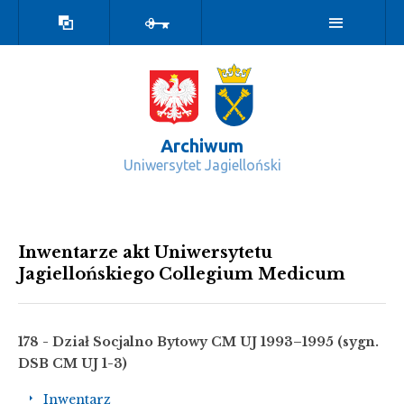
Wersja
Zaloguj
kontrastowa
Archiwum
Uniwersytet Jagielloński
Inwentarze UJ CM - Archiwum
Inwentarze akt Uniwersytetu
Jagiellońskiego Collegium Medicum
178 - Dział Socjalno Bytowy CM UJ 1993–1995
(sygn.
DSB CM UJ 1-3)
Inwentarz