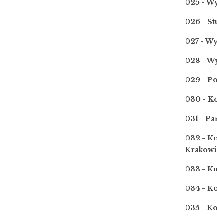
025 - W
026 - S
027 - W
028 - W
029 - Po
030 - K
031 - P
032 - K
Krakowi
033 - K
034 - K
035 - K