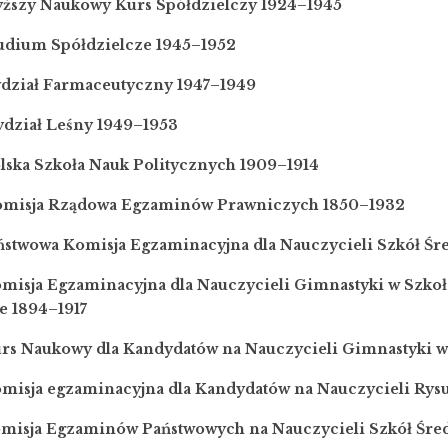
yższy Naukowy Kurs Spółdzielczy 1924–1945
tudium Spółdzielcze 1945–1952
ydział Farmaceutyczny 1947–1949
ydział Leśny 1949–1953
lska Szkoła Nauk Politycznych 1909–1914
omisja Rządowa Egzaminów Prawniczych 1850–1932
aństwowa Komisja Egzaminacyjna dla Nauczycieli Szkół Ś
omisja Egzaminacyjna dla Nauczycieli Gimnastyki w Szko
e 1894–1917
urs Naukowy dla Kandydatów na Nauczycieli Gimnastyki w 
omisja egzaminacyjna dla Kandydatów na Nauczycieli Ry
omisja Egzaminów Państwowych na Nauczycieli Szkół Śre