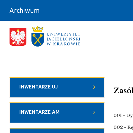
Przejdź do zawartości
Archiwum
Zasób - Archiwum
INWENTARZE UJ
Zasó
INWENTARZE AM
001 - D
002 - Rę