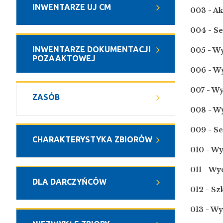
INWENTARZE UJ CM
003 - Ak
004 - Se
INWENTARZE DOKUMENTACJI
005 - W
POZAAKTOWEJ
006 - W
007 - Wy
ZASÓB
008 - Wy
009 - S
CHARAKTERYSTYKA ZBIORÓW
010 - W
011 - Wy
DLA DARCZYŃCÓW
012 - S
013 - Wy