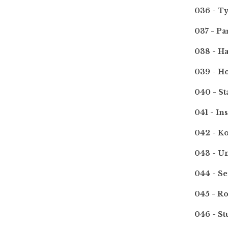
036 - T
037 - P
038 - H
039 - H
040 - S
041 - In
042 - Ko
043 - Un
044 - S
045 - R
046 - S