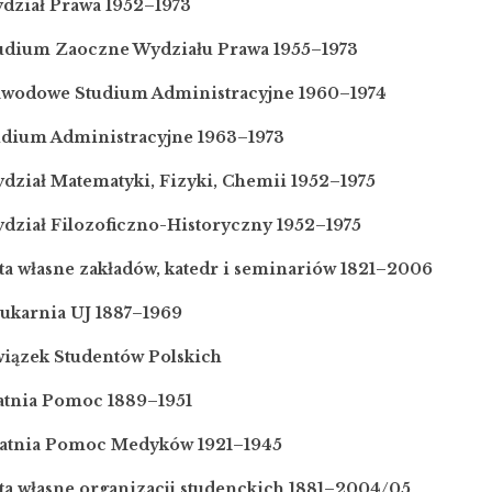
ydział Prawa 1952–1973
tudium Zaoczne Wydziału Prawa 1955–1973
awodowe Studium Administracyjne 1960–1974
tudium Administracyjne 1963–1973
dział Matematyki, Fizyki, Chemii 1952–1975
dział Filozoficzno-Historyczny 1952–1975
ta własne zakładów, katedr i seminariów 1821–2006
rukarnia UJ 1887–1969
wiązek Studentów Polskich
ratnia Pomoc 1889–1951
ratnia Pomoc Medyków 1921–1945
ta własne organizacji studenckich 1881–2004/05