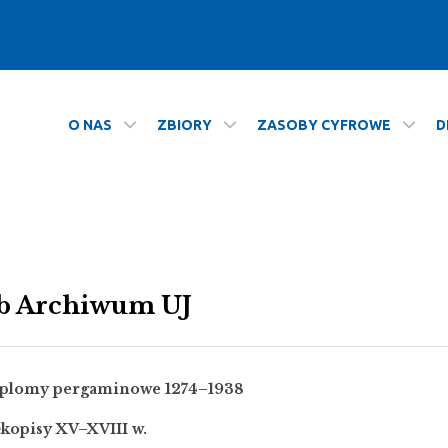
O NAS
ZBIORY
ZASOBY CYFROWE
D
b Archiwum UJ
yplomy pergaminowe 1274–1938
kopisy XV–XVIII w.