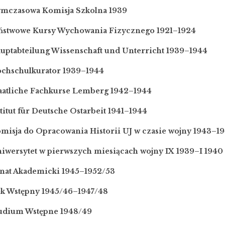
ymczasowa Komisja Szkolna 1939
aństwowe Kursy Wychowania Fizycznego 1921–1924
auptabteilung Wissenschaft und Unterricht 1939–1944
ochschulkurator 1939–1944
taatliche Fachkurse Lemberg 1942–1944
stitut für Deutsche Ostarbeit 1941–1944
misja do Opracowania Historii UJ w czasie wojny 1943–1
iwersytet w pierwszych miesiącach wojny IX 1939–I 1940
enat Akademicki 1945–1952/53
ok Wstępny 1945/46–1947/48
tudium Wstępne 1948/49