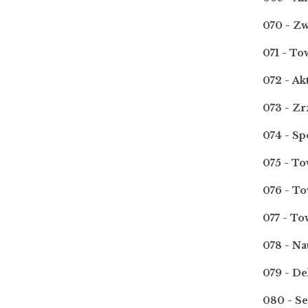
070 - Zw
071 - To
072 - A
073 - Z
074 - S
075 - To
076 - T
077 - T
078 - N
079 - De
080 - Se