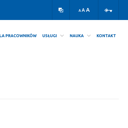
Wersja
Zaloguj
kontrastowa
A
A
A
LA PRACOWNIKÓW
USŁUGI
NAUKA
KONTAKT