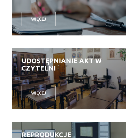
WIĘCEJ
UDOSTĘPNIANIE AKT W
CZYTELNI
WIĘCEJ
REPRODUKCJE