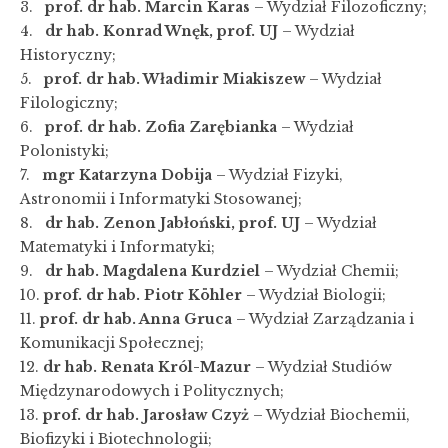
3.
prof. dr hab. Marcin Karas
– Wydział Filozoficzny;
4.
dr hab. Konrad Wnęk, prof. UJ
– Wydział
Historyczny;
5.
prof. dr hab. Władimir Miakiszew
– Wydział
Filologiczny;
6.
prof. dr hab. Zofia Zarębianka
– Wydział
Polonistyki;
7.
mgr Katarzyna Dobija
– Wydział Fizyki,
Astronomii i Informatyki Stosowanej;
8.
dr hab. Zenon Jabłoński, prof. UJ
– Wydział
Matematyki i Informatyki;
9.
dr hab. Magdalena Kurdziel
– Wydział Chemii;
10.
prof. dr hab. Piotr Köhler
– Wydział Biologii;
11.
prof. dr hab. Anna Gruca
– Wydział Zarządzania i
Komunikacji Społecznej;
12.
dr hab. Renata Król-Mazur
– Wydział Studiów
Międzynarodowych i Politycznych;
13.
prof. dr hab. Jarosław Czyż
– Wydział Biochemii,
Biofizyki i Biotechnologii;