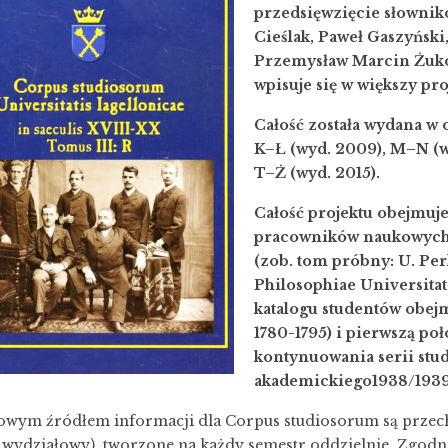
przedsięwzięcie słownik
Cieślak, Paweł Gaszyńsk
Przemysław Marcin Żuko
wpisuje się w większy p
Całość została wydana w 
K–Ł (wyd. 2009), M–N (wy
T–Ż (wyd. 2015).
Całość projektu obejmuj
pracowników naukowych w
(zob. tom próbny: U. Pe
Philosophiae Universitat
katalogu studentów obejm
1780-1795) i pierwszą po
kontynuowania serii stud
akademickiego1938/1939
wym źródłem informacji dla Corpus studiosorum są przec
i wydziałowy), tworzone na każdy semestr oddzielnie. Zgod