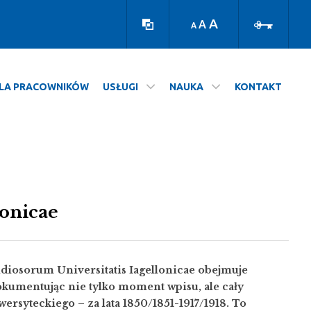
Wersja
Zaloguj
kontrastowa
A
A
A
LA PRACOWNIKÓW
USŁUGI
NAUKA
KONTAKT
lonicae
iosorum Universitatis Iagellonicae obejmuje
kumentując nie tylko moment wpisu, ale cały
ersyteckiego – za lata 1850/1851-1917/1918. To