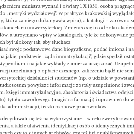
dzeniem ministra wyznań i oświaty 1 X 1850, osoba pragnąca
do „metryki wydziałowej". W praktyce krakowskiej wyglądało
by, która za niego dokonywała wpisu), a katalogi – zarówno 
a kancelarii uniwersyteckiej. Zmieniło się to od roku akad
w, a utrzymano wpisy w katalogach, tyle że dokonywane p
h był ułożony tak, aby słuchacz
sać swoje podstawowe dane biograficzne, podać imiona i n
 na jakiej podstawie „żąda immatrykulacji", gdzie spędził ost
stypendium i na jakie wykłady zamierza uczęszczać. Uzupełn
racji uczelnianej o opłacie czesnego, zaliczeniu bądź nie s
ersyteckiej działalności studentów (np. o udziale w powst
tudiososum powyższe informacje zostały uzupełnione i zwer
: księgi immatrykulacyjne, absolutoria i świadectwa odejśc
tu), tytułu zawodowego (magistra farmacji) i uprawnień d
ka administracji), teczki osobowe pracowników.
zdecydowali się też na wykorzystanie – w celu zweryfikowan
enia, a także ułatwienia identyfikacji osób o identycznych im
cych czy to z innych archiwów, czy też już opublikowanych