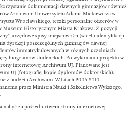
korzystanie dokumentacji dawnych gimnazjów również
zbiorów Archiwum Uniwersytetu Adama Mickiewicza w
ytetu Wrocławskiego, teczki personalne oficerów w
 w Muzeum Historycznym Miasta Krakowa. Z pozycji
y", urzędowe spisy miejscowości (w celu identyfikacji
nia dyrekcji poszczególnych gimnazjów dawnej
tudentów immatrykulowanych w różnych uczelniach
sięcy biogramów studenckich. Po wykonaniu projektu w
trony internetowej Archiwum UJ. Planowane jest
wum UJ (fotografie, kopie dyplomów doktorskich).
ie z budżetu Archiwum. W latach 2005-2010
anemu przez Ministra Nauki i Szkolnictwa Wyższego.
.
a nabyć za pośrednictwem strony internetowej