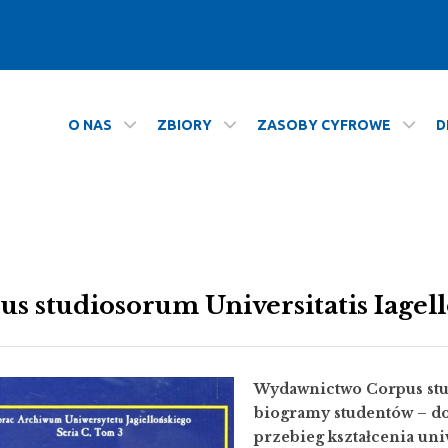
O NAS
ZBIORY
ZASOBY CYFROWE
D
gellonicae - Archiwum
us studiosorum Universitatis Iagel
Wydawnictwo Corpus stud
biogramy studentów – do
przebieg kształcenia uniw