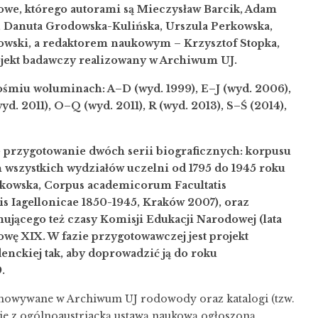
owe, którego autorami są Mieczysław Barcik, Adam
i, Danuta Grodowska-Kulińska, Urszula Perkowska,
wski, a redaktorem naukowym – Krzysztof Stopka,
rojekt badawczy realizowany w Archiwum UJ.
ośmiu woluminach: A–D (wyd. 1999), E–J (wyd. 2006),
d. 2011), O–Q (wyd. 2011), R (wyd. 2013), S–Ś (2014),
e przygotowanie dwóch serii biograficznych: korpusu
szystkich wydziałów uczelni od 1795 do 1945 roku
rkowska, Corpus academicorum Facultatis
is Iagellonicae 1850-1945, Kraków 2007), oraz
ującego też czasy Komisji Edukacji Narodowej (lata
łowę XIX. W fazie przygotowawczej jest projekt
enckiej tak, aby doprowadzić ją do roku
.
howywane w Archiwum UJ rodowody oraz katalogi (tzw.
nie z ogólnoaustriacką ustawą naukową ogłoszoną