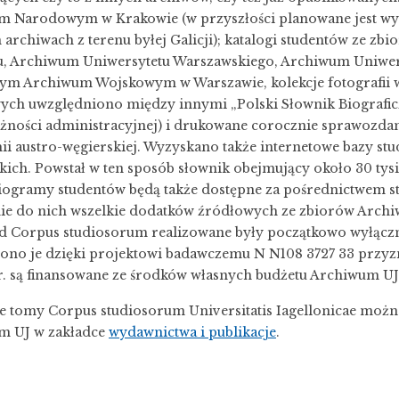
m Narodowym w Krakowie (w przyszłości planowane jest wy
 archiwach z terenu byłej Galicji); katalogi studentów ze 
, Archiwum Uniwersytetu Warszawskiego, Archiwum Uniwers
ym Archiwum Wojskowym w Warszawie, kolekcje fotografii
ych uwzględniono między innymi „Polski Słownik Biograficzn
żności administracyjnej) i drukowane corocznie sprawozda
i austro-węgierskiej. Wyzyskano także internetowe bazy s
kich. Powstał w ten sposób słownik obejmujący około 30 ty
biogramy studentów będą także dostępne za pośrednictwem s
ie do nich wszelkie dodatków źródłowych ze zbiorów Archi
d Corpus studiosorum realizowane były początkowo wyłączn
no je dzięki projektowi badawczemu N N108 3727 33 przyzn
r. są finansowane ze środków własnych budżetu Archiwum UJ
e tomy Corpus studiosorum Universitatis Iagellonicae możn
m UJ w zakładce
wydawnictwa i publikacje
.