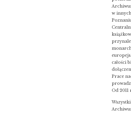
Archiwu
w innych
Poznaniu
Centraln
książkow
przynale
monarchi
europejs
całości 
dołączen
Prace na
prowadzo
Od 2011 
Wszystki
Archiwu