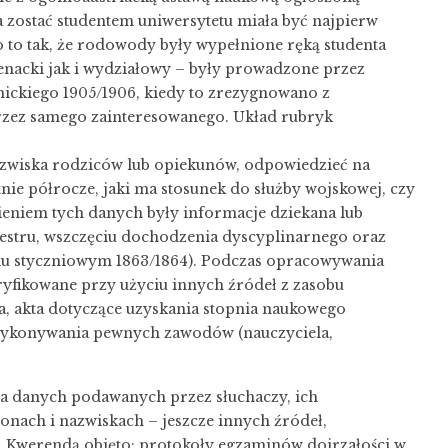
 zostać studentem uniwersytetu miała być najpierw
 to tak, że rodowody były wypełnione ręką studenta
senacki jak i wydziałowy – były prowadzone przez
emickiego 1905/1906, kiedy to zrezygnowano z
rzez samego zainteresowanego. Układ rubryk
azwiska rodziców lub opiekunów, odpowiedzieć na
atnie półrocze, jaki ma stosunek do służby wojskowej, czy
ieniem tych danych były informacje dziekana lub
emestru, wszczęciu dochodzenia dyscyplinarnego oraz
aniu styczniowym 1863/1864). Podczas opracowywania
yfikowane przy użyciu innych źródeł z zasobu
ia, akta dotyczące uzyskania stopnia naukowego
o wykonywania pewnych zawodów (nauczyciela,
ia danych podawanych przez słuchaczy, ich
ionach i nazwiskach – jeszcze innych źródeł,
. Kwerendą objęto: protokoły egzaminów dojrzałości w