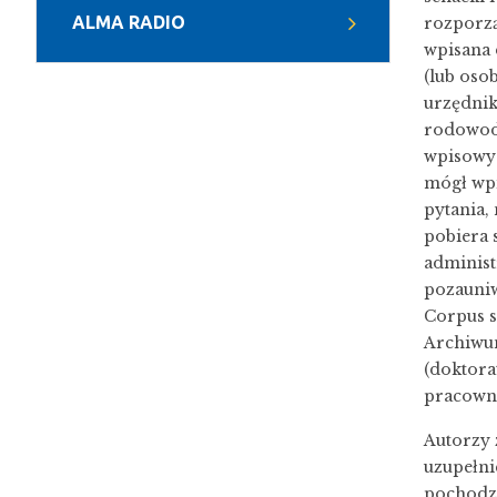
ALMA RADIO
rozporzą
wpisana 
(lub oso
urzędnik
rodowodó
wpisowyc
mógł wpi
pytania,
pobiera 
administ
pozauniw
Corpus s
Archiwum
(doktora
pracowni
Autorzy 
uzupełni
pochodzą