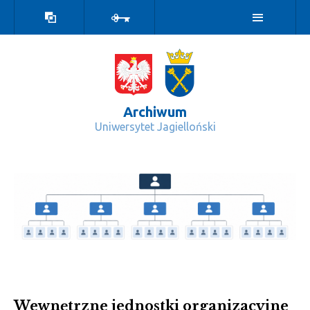
Wersja
Zaloguj
kontrastowa
Archiwum
Uniwersytet Jagielloński
Struktura organizacyjna - Archiwum
Wewnętrzne jednostki organizacyjne