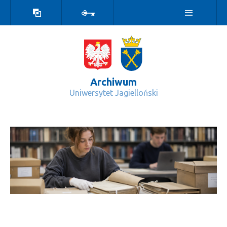
Wersja
Zaloguj
kontrastowa
Archiwum
Uniwersytet Jagielloński
Praktyki studenckie - Archiwum