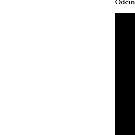
Odcin
Video
Player