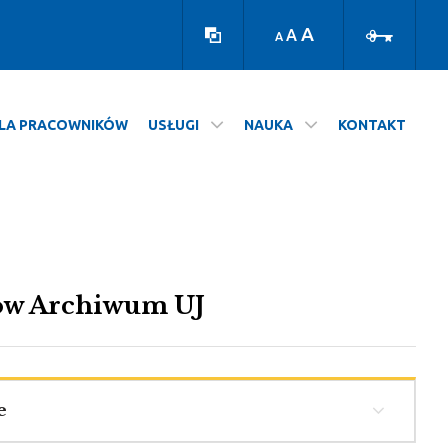
Wersja
Zaloguj
kontrastowa
A
A
A
LA PRACOWNIKÓW
USŁUGI
NAUKA
KONTAKT
rów Archiwum UJ
e