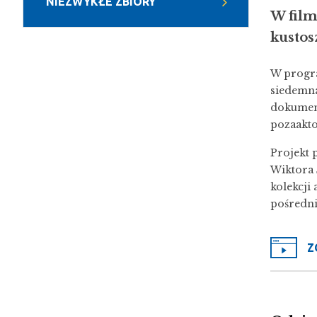
NIEZWYKŁE ZBIORY
W film
kustos
W progra
siedemna
dokument
pozaakto
Projekt 
Wiktora 
kolekcji
pośredni
Z