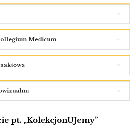
e
Collegium Medicum
zaaktowa
owizualna
ie pt. „KolekcjonUJemy”