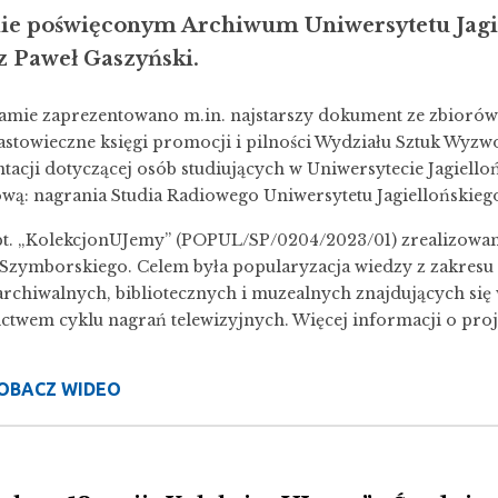
ie poświęconym Archiwum Uniwersytetu Jagi
z Paweł Gaszyński.
mie zaprezentowano m.in. najstarszy dokument ze zbiorów
stowieczne księgi promocji i pilności Wydziału Sztuk Wyzw
acji dotyczącej osób studiujących w Uniwersytecie Jagielloń
wą: nagrania Studia Radiowego Uniwersytetu Jagiellońskiego
pt. „KolekcjonUJemy”
(POPUL/SP/0204/2023/01) zrealizowano
Szymborskiego. Celem była popularyzacja wiedzy z zakresu 
 archiwalnych, bibliotecznych i muzealnych znajdujących się
ctwem cyklu nagrań telewizyjnych. Więcej informacji o proj
OBACZ WIDEO