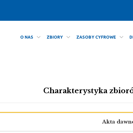
O NAS
ZBIORY
ZASOBY CYFROWE
D
m
Charakterystyka zbio
Akta dawn