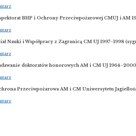
ntarz
nspektorat BHP i Ochrony Przeciwpożarowej CMUJ i AM 
ntarz
iał Nauki i Współpracy z Zagranicą CM UJ 1997–1998
(syg
ntarz
adawanie doktoratów honorowych AM i CM UJ 1964
–
200
ntarz
chrona Przeciwpożarowa AM i CM Uniwersytetu Jagielloń
ntarz