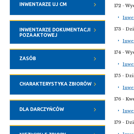
INWENTARZE UJ CM
172 - Wy
Inwe
173 - D
INWENTARZE DOKUMENTACJI
POZAAKTOWEJ
Inwe
174 - Wy
ZASÓB
Inwe
175 - Dz
CHARAKTERYSTYKA ZBIORÓW
Inwe
176 - Kw
DLA DARCZYŃCÓW
Inwe
179 - Dz