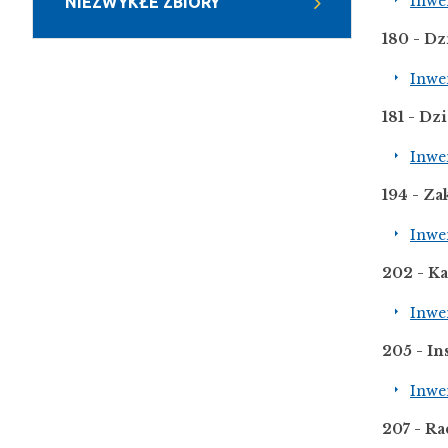
Inwe
NIEZWYKŁE ZBIORY
180 - Dz
Inwe
181 - D
Inwe
194 - Za
Inwe
202 - Ka
Inwe
205 - In
Inwe
207 - R