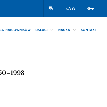
Wersja
Zaloguj
kontrastowa
A
A
A
LA PRACOWNIKÓW
USŁUGI
NAUKA
KONTAKT
950–1993