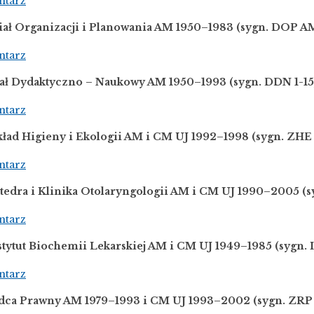
ntarz
iał Organizacji i Planowania AM 1950–1983
(sygn. DOP AM
ntarz
ział Dydaktyczno – Naukowy AM 1950–1993
(sygn. DDN 1-15
ntarz
kład Higieny i Ekologii AM i CM UJ 1992
–
1998
(sygn. ZHE 
ntarz
tedra i Klinika Otolaryngologii AM i CM UJ 1990–2005
(s
ntarz
stytut Biochemii Lekarskiej AM i CM UJ 1949
–
1985
(sygn. 
ntarz
adca Prawny AM 1979
–
1993 i CM UJ 1993
–
2002
(sygn. ZRP 