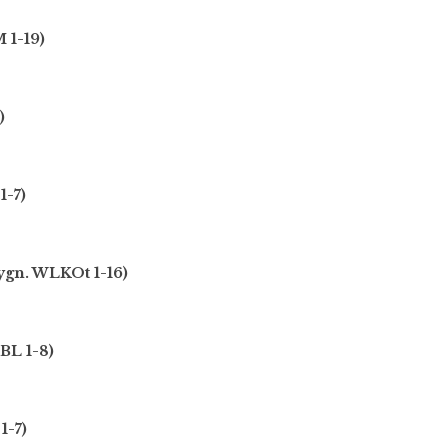
 1-19)
)
1-7)
ygn. WLKOt 1-16)
IBL 1-8)
1-7)