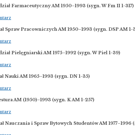
dział Farmaceutyczny AM 1950–1993 (sygn. W Fm II 1-317)
ntarz
ział Spraw Pracowniczych AM 1950–1993 (sygn. DSP AM 1-
ntarz
dział Pielęgniarski AM 1975–1992
(sygn. W Piel 1-39)
ntarz
iał Nauki AM 1965–1993
(sygn. DN 1-35)
ntarz
estura AM (1950)–1993
(sygn. K AM 1-257)
ntarz
iał Nauczania i Spraw Bytowych Studentów AM 1977–1996
(