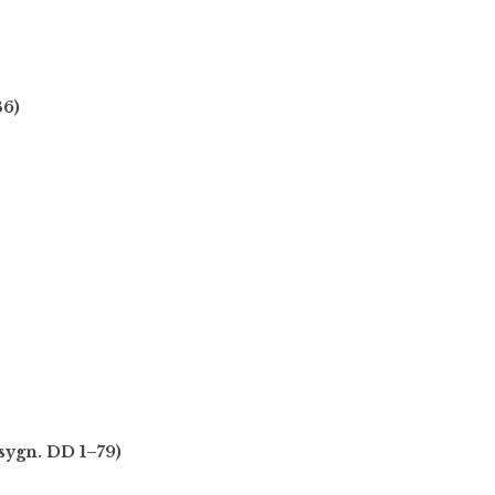
36)
sygn. DD 1–79)