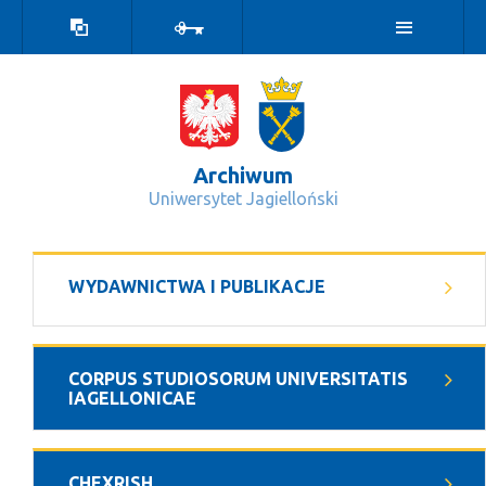
Wersja
Zaloguj
kontrastowa
Archiwum
Uniwersytet Jagielloński
Z dziejów filozofii i teologii na Uni
WYDAWNICTWA I PUBLIKACJE
CORPUS STUDIOSORUM UNIVERSITATIS
IAGELLONICAE
CHEXRISH