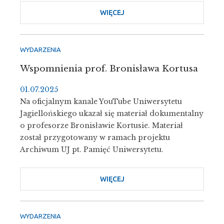
WIĘCEJ
O
AUDYCJA
W
RADIU
WYDARZENIA
KRAKÓW
Wspomnienia prof. Bronisława Kortusa
O
PROF.
01.07.2025
JANUSZU
Na oficjalnym kanale YouTube Uniwersytetu
SONDLU
Jagiellońskiego ukazał się materiał dokumentalny
o profesorze Bronisławie Kortusie. Materiał
został przygotowany w ramach projektu
Archiwum UJ pt. Pamięć Uniwersytetu.
WIĘCEJ
O
WSPOMNIENIA
PROF.
BRONISŁAWA
WYDARZENIA