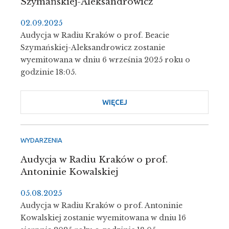
Szymańskiej-Aleksandrowicz
02.09.2025
Audycja w Radiu Kraków o prof. Beacie
Szymańskiej-Aleksandrowicz zostanie
wyemitowana w dniu 6 września 2025 roku o
godzinie 18:05.
WIĘCEJ
O
AUDYCJA
W
RADIU
WYDARZENIA
KRAKÓW
Audycja w Radiu Kraków o prof.
O
Antoninie Kowalskiej
PROF.
BEACIE
05.08.2025
SZYMAŃSKIEJ-
Audycja w Radiu Kraków o prof. Antoninie
ALEKSANDROWICZ
Kowalskiej zostanie wyemitowana w dniu 16