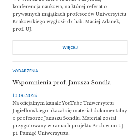
konferencja naukowa, na której referat o
prywatnych majątkach profesorów Uniwersytetu
Krakowskiego wygłosił dr hab. Maciej Zdanek,
prof. UJ.
WIĘCEJ
O
O
LUKSUSIE
I
WYDARZENIA
BIEDZIE
Wspomnienia prof. Janusza Sondla
W
PÓŹNYM
10.06.2025
ŚREDNIOWIECZU
Na oficjalnym kanale YouTube Uniwersytetu
—
Jagiellońskiego ukazał się materiał dokumentalny
CZESKO-
o profesorze Januszu Sondlu. Materiał został
POLSKA
przygotowany w ramach projektu Archiwum UJ
KONFERENCJA
pt. Pamięć Uniwersytetu.
NAUKOWA