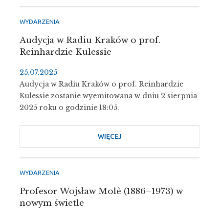
PROFESOR
BEATY
WYDARZENIA
SZYMAŃSKIEJ
Audycja w Radiu Kraków o prof.
-
Reinhardzie Kulessie
ALEKSANDROWICZ
25.07.2025
Audycja w Radiu Kraków o prof. Reinhardzie
Kulessie zostanie wyemitowana w dniu 2 sierpnia
2025 roku o godzinie 18:05.
WIĘCEJ
O
AUDYCJA
W
RADIU
WYDARZENIA
KRAKÓW
Profesor Wojsław Molè (1886–1973) w
O
nowym świetle
PROF.
REINHARDZIE