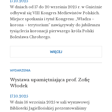
17.10.2025
W dniach od 17 do 20 września 2025 r. w Gnieźnie
odbywał się VIII Kongres Mediewistów Polskich.
Miejsce spotkania i tytuł Kongresu: „Władza –
korona – terytorium” nawiązywały do jubileuszu
tysiąclecia koronacji pierwszego króla Polski
Bolesława Chrobrego.
WIĘCEJ
O
VIII
KONGRES
MEDIEWISTÓW
WYDARZENIA
POLSKICH
Wystawa upamiętniająca prof. Zofię
Włodek
17.10.2025
W dniu 16 września 2025 w sali wystawowej
Biblioteki Jagiellońskiej prezentowaliśmy