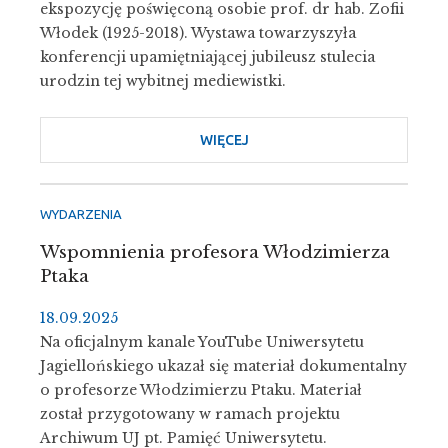
ekspozycję poświęconą osobie prof. dr hab. Zofii
Włodek (1925-2018). Wystawa towarzyszyła
konferencji upamiętniającej jubileusz stulecia
urodzin tej wybitnej mediewistki.
WIĘCEJ
O
WYSTAWA
UPAMIĘTNIAJĄCA
PROF.
WYDARZENIA
ZOFIĘ
Wspomnienia profesora Włodzimierza
WŁODEK
Ptaka
18.09.2025
Na oficjalnym kanale YouTube Uniwersytetu
Jagiellońskiego ukazał się materiał dokumentalny
o profesorze Włodzimierzu Ptaku. Materiał
został przygotowany w ramach projektu
Archiwum UJ pt. Pamięć Uniwersytetu.