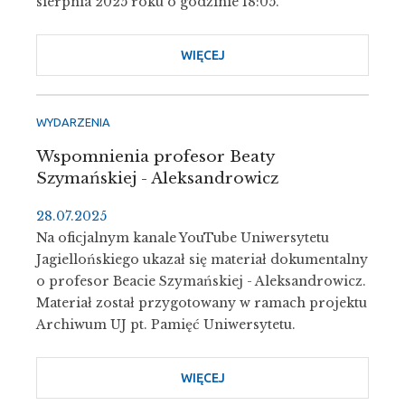
sierpnia 2025 roku o godzinie 18:05.
WIĘCEJ
O
AUDYCJA
W
RADIU
WYDARZENIA
KRAKÓW
Wspomnienia profesor Beaty
O
Szymańskiej - Aleksandrowicz
PROF.
ANTONINIE
28.07.2025
KOWALSKIEJ
Na oficjalnym kanale YouTube Uniwersytetu
Jagiellońskiego ukazał się materiał dokumentalny
o profesor Beacie Szymańskiej - Aleksandrowicz.
Materiał został przygotowany w ramach projektu
Archiwum UJ pt. Pamięć Uniwersytetu.
WIĘCEJ
O
WSPOMNIENIA