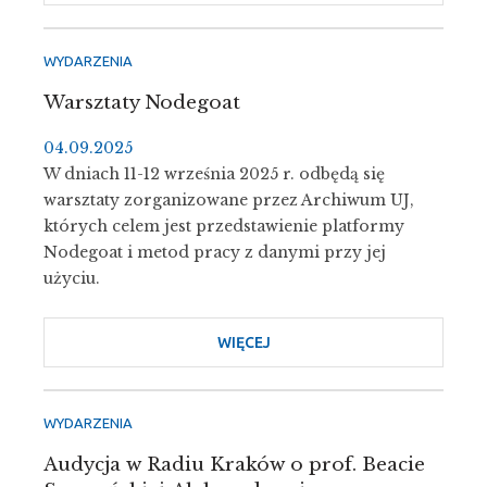
FILOZOFIA
I
POGODA
WYDARZENIA
DUCHA.
Warsztaty Nodegoat
100-
LECIE
04.09.2025
URODZIN
W dniach 11-12 września 2025 r. odbędą się
PROF.
warsztaty zorganizowane przez Archiwum UJ,
DR
których celem jest przedstawienie platformy
HAB.
Nodegoat i metod pracy z danymi przy jej
ZOFII
użyciu.
WŁODEK
(1925–
WIĘCEJ
O
2018).
WARSZTATY
NODEGOAT
WYDARZENIA
Audycja w Radiu Kraków o prof. Beacie