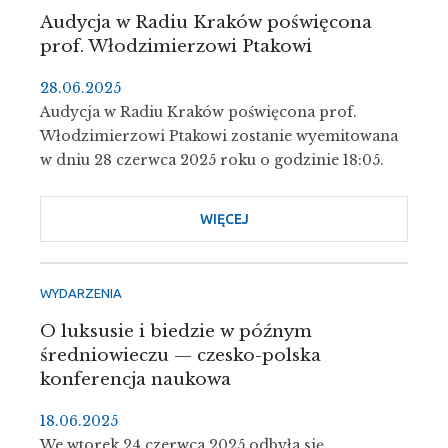
KORTUSA
Audycja w Radiu Kraków poświęcona
prof. Włodzimierzowi Ptakowi
28.06.2025
Audycja w Radiu Kraków poświęcona prof.
Włodzimierzowi Ptakowi zostanie wyemitowana
w dniu 28 czerwca 2025 roku o godzinie 18:05.
WIĘCEJ
O
AUDYCJA
W
RADIU
WYDARZENIA
KRAKÓW
O luksusie i biedzie w późnym
POŚWIĘCONA
średniowieczu — czesko-polska
PROF.
konferencja naukowa
WŁODZIMIERZOWI
PTAKOWI
18.06.2025
We wtorek 24 czerwca 2025 odbyła się