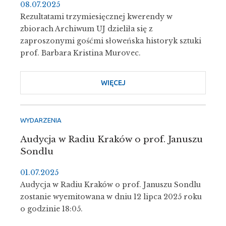
08.07.2025
KULESSIE
Rezultatami trzymiesięcznej kwerendy w
zbiorach Archiwum UJ dzieliła się z
zaproszonymi gośćmi słoweńska historyk sztuki
prof. Barbara Kristina Murovec.
WIĘCEJ
O
PROFESOR
WOJSŁAW
MOLÈ
WYDARZENIA
(1886–
Audycja w Radiu Kraków o prof. Januszu
1973)
Sondlu
W
NOWYM
01.07.2025
ŚWIETLE
Audycja w Radiu Kraków o prof. Januszu Sondlu
zostanie wyemitowana w dniu 12 lipca 2025 roku
o godzinie 18:05.