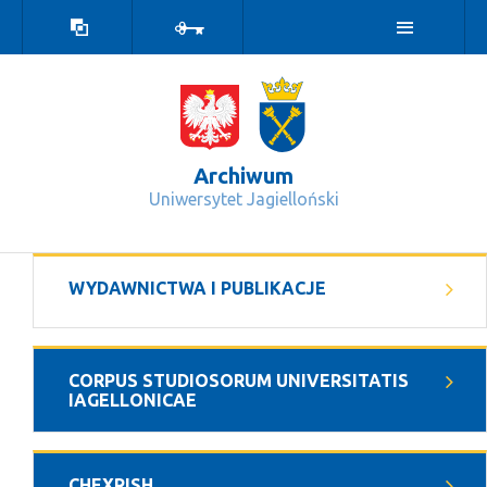
Wersja
Zaloguj
kontrastowa
Archiwum
Uniwersytet Jagielloński
Prasa Krakowska 1795-1918. Bibliog
WYDAWNICTWA I PUBLIKACJE
CORPUS STUDIOSORUM UNIVERSITATIS
IAGELLONICAE
CHEXRISH