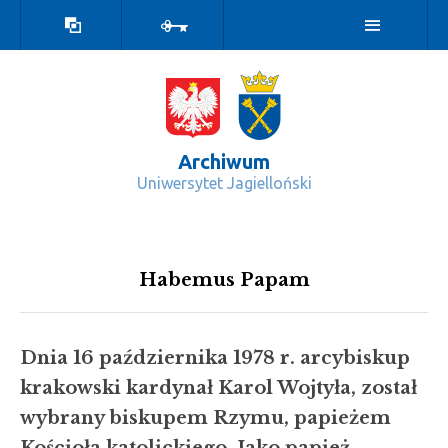
Wersja
Zaloguj
kontrastowa
Archiwum
Uniwersytet Jagielloński
Habemus Papam - Archiwum
Habemus Papam
Dnia 16 października 1978 r. arcybiskup
krakowski kardynał Karol Wojtyła, został
wybrany biskupem Rzymu, papieżem