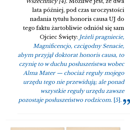
Wszechnicy [4].
Możliwe jest, że dwa
lata później, p
od czas uroczystości
nadania tytułu honoris causa UJ
do
tego faktu żartobliwie odniósł się sam
Ojciec Święty:
Jeżeli pragniecie,
Magnificencjo, czcigodny Senacie,
abym przyjął doktorat honoris causa, to
czynię to w duchu posłuszeństwa wobec
Alma Mater — chociaż reguły mojego
urzędu tego nie przewidują; ale ponad
wszystkie reguły urzędu zawsze
pozostaje posłuszeństwo rodzicom.
[5]. .