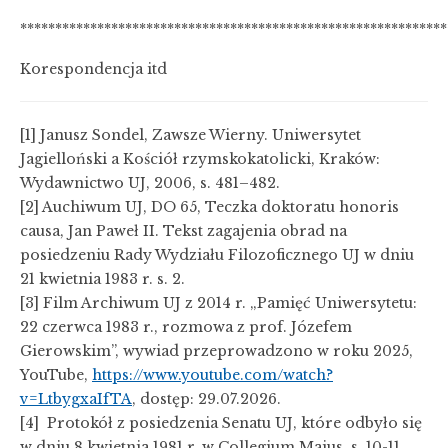
*************************************************************
Korespondencja itd
[1] Janusz Sondel, Zawsze Wierny. Uniwersytet
Jagielloński a Kościół rzymskokatolicki, Kraków:
Wydawnictwo UJ, 2006, s. 481–482.
[2] Auchiwum UJ, DO 65, Teczka doktoratu honoris
causa, Jan Paweł II. Tekst zagajenia obrad na
posiedzeniu Rady Wydziału Filozoficznego UJ w dniu
21 kwietnia 1983 r. s. 2.
[3] Film Archiwum UJ z 2014 r. „Pamięć Uniwersytetu:
22 czerwca 1983 r., rozmowa z prof. Józefem
Gierowskim”, wywiad przeprowadzono w roku 2025,
YouTube,
https://www.youtube.com/watch?
v=LtbygxaIfTA
, dostęp: 29.07.2026.
[4] Protokół z posiedzenia Senatu UJ, które odbyło się
w dniu 8 kwietnia 1981 r. w Collegium Maius, s. 10-11.