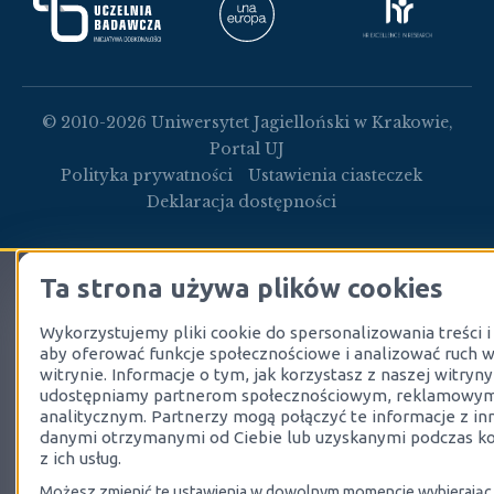
© 2010-2026 Uniwersytet Jagielloński w Krakowie,
Portal UJ
Polityka prywatności
Ustawienia ciasteczek
Deklaracja dostępności
Ta strona używa plików cookies
Wykorzystujemy pliki cookie do spersonalizowania treści i
Aktualności
Pierwsze
Jagiellońskie
Formularz
Wydawnictwa i
Inwentarze UJ
Zaświadczenia
Kobiety na UJ
Archiwum
zamówienia
publikacje
aby oferować funkcje społecznościowe i analizować ruch w
Cyfrowe (JAC)
witrynie. Informacje o tym, jak korzystasz z naszej witryny
Dyrekcja i
Inwentarze AM
Udostępnianie akt
udostępniamy partnerom społecznościowym, reklamowym
Pracownicy
Corpus
w Czytelni
analitycznym. Partnerzy mogą połączyć te informacje z in
Corpus
studiosorum
danymi otrzymanymi od Ciebie lub uzyskanymi podczas ko
Inwentarze UJ
Academicum
Universitatis
z ich usług.
Struktura
CM
Reprodukcje
Cracoviense
Iagellonicae
organizacyjna
(CAC)
Możesz zmienić te ustawienia w dowolnym momencie wybierając 