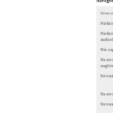
Niezgod
Strona m
Niektó
Niektó
audiod
Nie za
Na str
nagłó
Strona
Na str
Strona