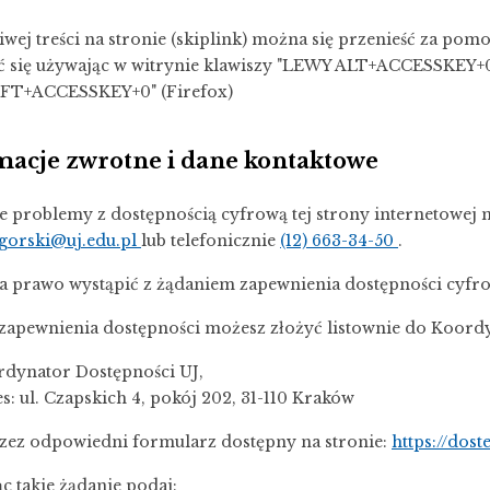
iwej treści na stronie (skiplink) można się przenieść za pom
ć się używając w witrynie klawiszy "LEWY ALT+ACCESSKEY+0
FT+ACCESSKEY+0" (Firefox)
macje zwrotne i dane kontaktowe
e problemy z dostępnością cyfrową tej strony internetowej 
igorski@uj.edu.pl
lub telefonicznie
(12) 663-34-50
.
 prawo wystąpić z żądaniem zapewnienia dostępności cyfrowe
zapewnienia dostępności możesz złożyć listownie do Koor
dynator Dostępności UJ,
s: ul. Czapskich 4, pokój 202, 31-110 Kraków
zez odpowiedni formularz dostępny na stronie:
https://dost
ąc takie żądanie podaj: