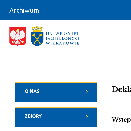
Przejdź do zawartości
Archiwum
#WCAG - Archiwum
Dekl
O NAS
ZBIORY
Wstęp