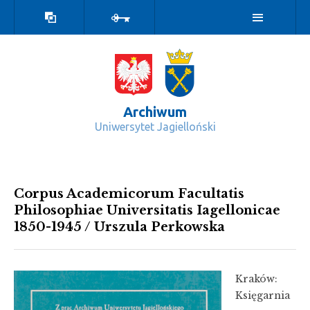
Wersja
Zaloguj
kontrastowa
Archiwum
Uniwersytet Jagielloński
Seria B. Corpus academicorum Univer
Corpus Academicorum Facultatis
Philosophiae Universitatis Iagellonicae
1850-1945 / Urszula Perkowska
Kraków:
Księgarnia