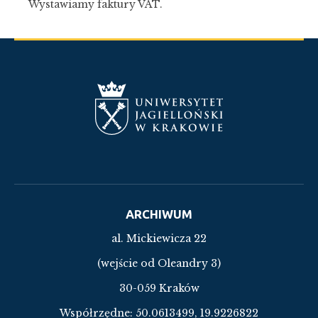
Wystawiamy faktury VAT.
ARCHIWUM
al. Mickiewicza 22
(wejście od Oleandry 3)
30-059 Kraków
Współrzędne:
50.0613499, 19.9226822