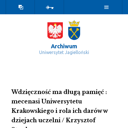
Wersja
Zaloguj
kontrastowa
Archiwum
Uniwersytet Jagielloński
Publikacje pozaseryjne - Archiwum
Wdzięczność ma długą pamięć :
mecenasi Uniwersytetu
Krakowskiego i rola ich darów w
dziejach uczelni / Krzysztof