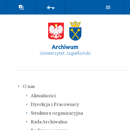
Wersja
Zaloguj
kontrastowa
Archiwum
Uniwersytet Jagielloński
mapa serwisu - Archiwum
O nas
Aktualności
Dyrekcja i Pracownicy
Struktura organizacyjna
Rada Archiwalna