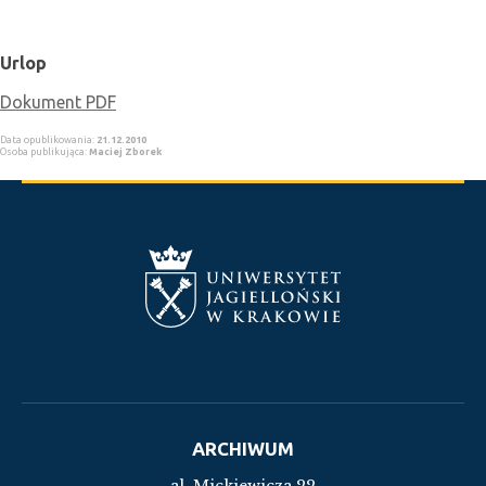
Urlop
Dokument PDF
Data opublikowania:
21.12.2010
Osoba publikująca:
Maciej Zborek
ARCHIWUM