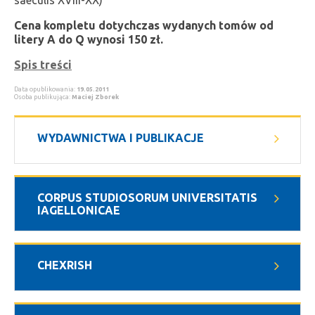
saeculis XVIII-XX)
Cena kompletu dotychczas wydanych tomów od
litery A do Q wynosi 150 zł.
Spis treści
Data opublikowania:
19.05.2011
Osoba publikująca:
Maciej Zborek
WYDAWNICTWA I PUBLIKACJE
CORPUS STUDIOSORUM UNIVERSITATIS
IAGELLONICAE
CHEXRISH