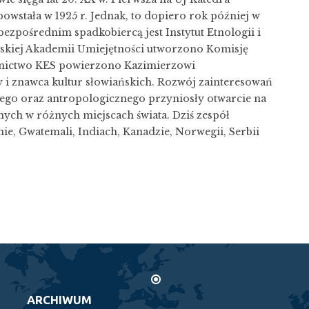
powstała w 1925 r. Jednak, to dopiero rok później w
 bezpośrednim spadkobiercą jest Instytut Etnologii i
lskiej Akademii Umiejętności utworzono Komisję
rownictwo KES powierzono Kazimierzowi
 i znawca kultur słowiańskich. Rozwój zainteresowań
go oraz antropologicznego przyniosły otwarcie na
ch w różnych miejscach świata. Dziś zespół
nie, Gwatemali, Indiach, Kanadzie, Norwegii, Serbii
ARCHIWUM