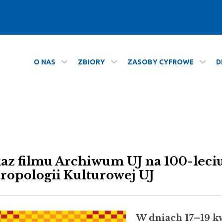
O NAS
ZBIORY
ZASOBY CYFROWE
D
az filmu Archiwum UJ na 100-leciu 
ropologii Kulturowej UJ
W dniach 17–19 kw