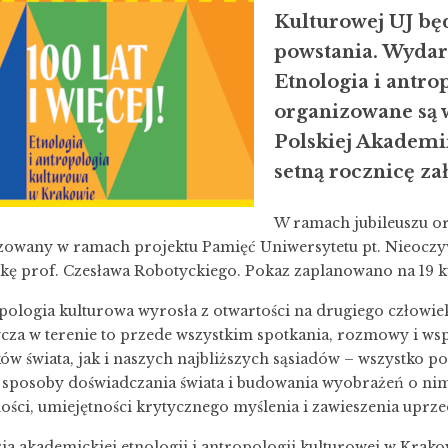
Kulturowej UJ będ
powstania. Wydarz
Etnologia i antr
organizowane są 
Polskiej Akademii
setną rocznicę za
W ramach jubileuszu or
izowany w ramach projektu Pamięć Uniwersytetu pt. Nieoczyw
tkę prof. Czesława Robotyckiego. Pokaz zaplanowano na 19 k
pologia kulturowa wyrosła z otwartości na drugiego człowie
cza w terenie to przede wszystkim spotkania, rozmowy i wsp
ów świata, jak i naszych najbliższych sąsiadów – wszystko po 
 sposoby doświadczania świata i budowania wyobrażeń o ni
ości, umiejętności krytycznego myślenia i zawieszenia uprz
ia akademickiej etnologii i antropologii kulturowej w Krakow