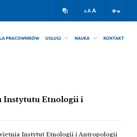
Wersja
Zaloguj
kontrastowa
A
A
A
LA PRACOWNIKÓW
USŁUGI
NAUKA
KONTAKT
Instytutu Etnologii i
ietnia Instytut Etnologii i Antropologii