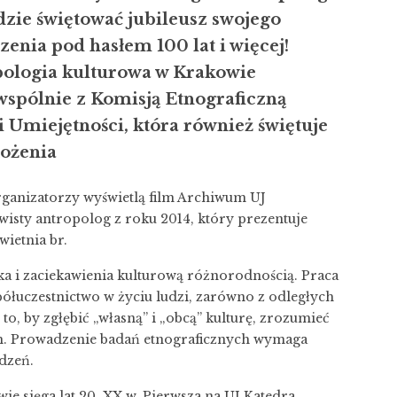
zie świętować jubileusz swojego
enia pod hasłem 100 lat i więcej!
opologia kulturowa w Krakowie
wspólnie z Komisją Etnograficzną
 Umiejętności, która również świętuje
łożenia
ganizatorzy wyświetlą film Archiwum UJ
isty antropolog z roku 2014, który prezentuje
wietnia br.
ka i zaciekawienia kulturową różnorodnością. Praca
ółuczestnictwo w życiu ludzi, zarówno z odległych
to, by zgłębić „własną” i „obcą” kulturę, zrozumieć
m. Prowadzenie badań etnograficznych wymaga
edzeń.
ie sięga lat 20. XX w. Pierwsza na UJ Katedra