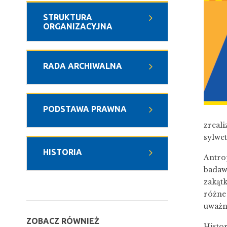
STRUKTURA
ORGANIZACYJNA
RADA ARCHIWALNA
PODSTAWA PRAWNA
zreal
sylwe
HISTORIA
Antro
badaw
zakątk
różne
uważn
ZOBACZ RÓWNIEŻ
Histor