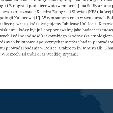
gii i Etnografii pod kierownictwem prof. Jana St. Bystronia 
. utworzona zostaje Katedra Etnografii Słowian (KES), której
pologii Kulturowej UJ. W tym samym roku w strukturach Po
raficzną, wraz z którą świętujemy Jubileusz 100-lecia. Kie
ńskiemu, który był już rozpoznawalny jako badacz terenowy
wych i różnorodność krakowskiego środowiska etnologiczne
 różnych kulturowo-społecznych tematów i badań prowadzony
utu prowadzi badania w Polsce, a także m.in. w Australii, Gha
 Włoszech, Islandii oraz Wielkiej Brytanii.