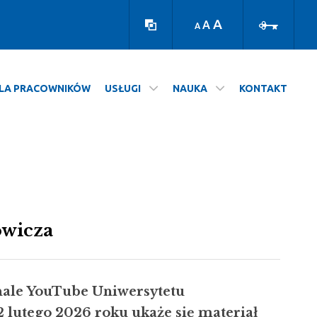
Wersja
Zaloguj
kontrastowa
A
A
A
LA PRACOWNIKÓW
USŁUGI
NAUKA
KONTAKT
owicza
nale YouTube Uniwersytetu
2 lutego 2026 roku ukaże się materiał