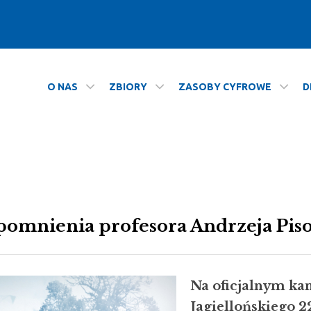
O NAS
ZBIORY
ZASOBY CYFROWE
D
omnienia profesora Andrzeja Pis
Na oficjalnym ka
Jagiellońskiego 2