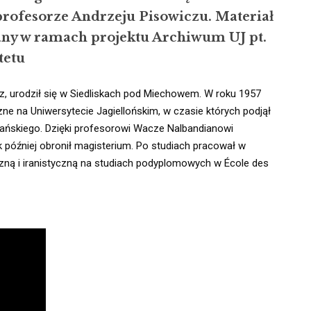
rofesorze Andrzeju Pisowiczu. Materiał
any w ramach projektu Archiwum UJ pt.
tetu
z, urodził się w Siedliskach pod Miechowem. W roku 1957 
zne na Uniwersytecie Jagiellońskim, w czasie których podjął 
ańskiego. Dzięki profesorowi Wacze Nalbandianowi 
później obronił magisterium. Po studiach pracował w 
czną i iranistyczną na studiach podyplomowych w École des 