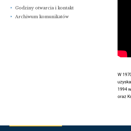
Godziny otwarcia i kontakt
Archiwum komunikatów
W 1970
uzyskał
1994 w
oraz K