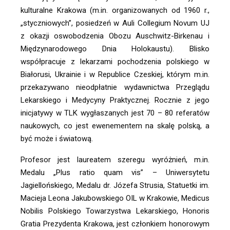
kulturalne Krakowa (m.in. organizowanych od 1960 r., 
„styczniowych”, posiedzeń w Auli Collegium Novum UJ 
z okazji oswobodzenia Obozu Auschwitz-Birkenau i 
Międzynarodowego Dnia Holokaustu). Blisko 
współpracuje z lekarzami pochodzenia polskiego w 
Białorusi, Ukrainie i w Republice Czeskiej, którym m.in. 
przekazywano nieodpłatnie wydawnictwa Przeglądu 
Lekarskiego i Medycyny Praktycznej. Rocznie z jego 
inicjatywy w TLK wygłaszanych jest 70 – 80 referatów 
naukowych, co jest ewenementem na skalę polską, a 
być może i światową. 
Profesor jest laureatem szeregu wyróżnień, m.in. 
Medalu „Plus ratio quam vis” – Uniwersytetu 
Jagiellońskiego, Medalu dr. Józefa Strusia, Statuetki im. 
Macieja Leona Jakubowskiego OIL w Krakowie, Medicus 
Nobilis Polskiego Towarzystwa Lekarskiego, Honoris 
Gratia Prezydenta Krakowa, jest członkiem honorowym 