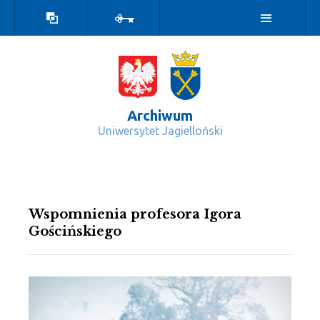
Wersja
Zaloguj
kontrastowa
Archiwum
Uniwersytet Jagielloński
Wydarzenia - Archiwum
Wspomnienia profesora Igora
Gościńskiego