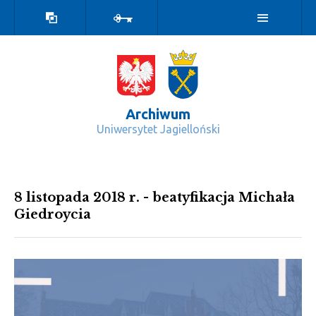
Wersja
Zaloguj
kontrastowa
Archiwum
Uniwersytet Jagielloński
Kartki z dziejów UJ - Archiwum
8 listopada 2018 r. - beatyfikacja Michała
Giedroycia