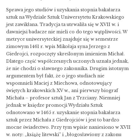
Sprawa jego studiów i uzyskania stopnia bakałarza
sztuk na Wydziale Sztuk Uniwersytetu Krakowskiego
jest zawikłana. Tradycja ta utrwaliła się w XVII w. i
dawniejsi badacze nie mieli co do tego wątpliwości. W
metryce uniwersyteckiej znajduje się w semestrze
zimowym 1461 r. wpis Mikołaja syna Jerzego z
Giedrojci, rozpoczęty skreślonym imieniem Michał.
Dlatego część współczesnych uczonych uznała jednak,
że nie chodzi o sławnego zakonnika. Drugim istotnym
argumentem był fakt, że o jego studiach nie
wspomnieli Maciej z Miechowa, odnotowujący
świętych krakowskich XV w., ani pierwszy biograf
Michała – profesor sztuk Jan z Trzciany. Niemniej
jednak w księdze promocji Wydziału Sztuk
odnotowano w 1465 r. uzyskanie stopnia bakałarza
sztuk przez Michała z Giedrojciów i jest to bardzo
mocne świadectwo. Przy tym wpisie naniesiono w XVII
w. noty: „książę litewski” i „błogosławiony z zakonu