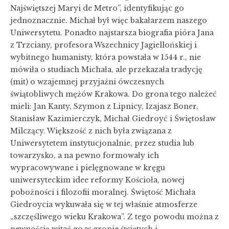
Najświętszej Maryi de Metro”, identyfikując go
jednoznacznie. Michał był więc bakałarzem naszego
Uniwersytetu. Ponadto najstarsza biografia pióra Jana
z Trzciany, profesora Wszechnicy Jagiellońskiej i
wybitnego humanisty, która powstała w 1544 r., nie
mówiła o studiach Michała, ale przekazała tradycję
(mit) o wzajemnej przyjaźni ówczesnych
świątobliwych mężów Krakowa. Do grona tego należeć
mieli: Jan Kanty, Szymon z Lipnicy, Izajasz Boner,
Stanisław Kazimierczyk, Michał Giedroyć i Świętosław
Milczący. Większość z nich była związana z
Uniwersytetem instytucjonalnie, przez studia lub
towarzysko, a na pewno formowały ich
wypracowywane i pielęgnowane w kręgu
uniwersyteckim idee reformy Kościoła, nowej
pobożności i filozofii moralnej. Świętość Michała
Giedroycia wykuwała się w tej właśnie atmosferze
„szczęśliwego wieku Krakowa”. Z tego powodu można z
pewnością witać go w gronie świętych i