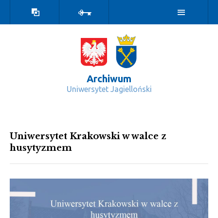
Wersja
Zaloguj
kontrastowa
Archiwum
Uniwersytet Jagielloński
Kartki z dziejów UJ - Archiwum
Uniwersytet Krakowski w walce z
husytyzmem