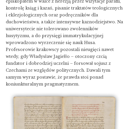
episkopatem w walce z herezją przez wizytacje parafii,
kontrolę ksiąg i kazań, pisanie traktatów teologicznych
i eklezjologicznych oraz podręczników dla
duchowieństwa, a także intensywne kaznodziejstwo. Na
uniwersytecie nie tolerowano zwolenników
husytyzmu, a do przysięgi immatrykulacyjnej
wprowadzono wyrzeczenie się nauk Husa.
Profesorowie krakowscy pozostali nieugięci nawet
wtedy, gdy Władysław Jagiełło – otoczony czcią
fundator i dobrodziej uczelni – forsował sojusz z
Czechami ze względów politycznych. Dawali tym
samym wyraz postawie, że prawda stoi ponad
koniunkturalnym pragmatyzmem.