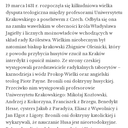
19 marca 1431 r. rozpoczęła się kilkudniowa wielka
dysputa teologiczna między profesorami Uniwersytetu
Krakowskiego a poselstwem z Czech. Odbyła się ona
na zamku wawelskim w obecności króla Władysława
Jagiełły i licznych możnowładców wchodzących w
skład rady Królestwa. Wielkim nieobecnym był
natomiast biskup krakowski Zbigniew Oleśnicki, który
z powodu przybycia husytów rzucił na Kraków
interdykt i opuścił miasto. Ze strony czeskiej
występowali przedstawiciele radykalnych taborytów –
kaznodzieja i wódz Prokop Wielki oraz angielski
teolog Piotr Payne. Bronili oni doktryny husyckiej.
Przeciwko nim występowali profesorowie
Uniwersytetu Krakowskiego: Mikołaj Kozłowski,
Andrzej z Kokorzyna, Franciszek z Brzegu, Benedykt
Hesse, cysters Jakub z Paradyża, Eliasz z Wąwolnicy i
Jan Elgot z Ligoty. Bronili oni doktryny katolickiej i
wykazywali, że nauczanie Husa jest nieortodoksyjne.