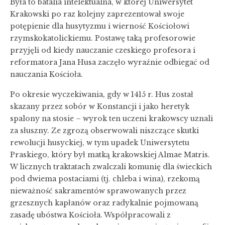
Była to batalia intelektualna, w której Uniwersytet
Krakowski po raz kolejny zaprezentował swoje
potępienie dla husytyzmu i wierność Kościołowi
rzymskokatolickiemu. Postawę taką profesorowie
przyjęli od kiedy nauczanie czeskiego profesora i
reformatora Jana Husa zaczęło wyraźnie odbiegać od
nauczania Kościoła.
Po okresie wyczekiwania, gdy w 1415 r. Hus został
skazany przez sobór w Konstancji i jako heretyk
spalony na stosie – wyrok ten uczeni krakowscy uznali
za słuszny. Ze zgrozą obserwowali niszczące skutki
rewolucji husyckiej, w tym upadek Uniwersytetu
Praskiego, który był matką krakowskiej Almae Matris.
W licznych traktatach zwalczali komunię dla świeckich
pod dwiema postaciami (tj. chleba i wina), rzekomą
nieważność sakramentów sprawowanych przez
grzesznych kapłanów oraz radykalnie pojmowaną
zasadę ubóstwa Kościoła. Współpracowali z