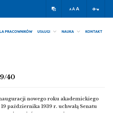
Wersja
Zaloguj
kontrastowa
A
A
A
LA PRACOWNIKÓW
USŁUGI
NAUKA
KONTAKT
39/40
inauguracji nowego roku akademickiego
19 października 1939 r. uchwałą Senatu