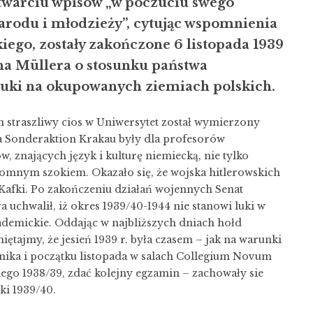
twarciu wpisów „w poczuciu swego
rodu i młodzieży”, cytując wspomnienia
ego, zostały zakończone 6 listopada 1939
a Müllera o stosunku państwa
uki na okupowanych ziemiach polskich.
 straszliwy cios w Uniwersytet został wymierzony
ia Sonderaktion Krakau były dla profesorów
 znających język i kulturę niemiecką, nie tylko
romnym szokiem. Okazało się, że wojska hitlerowskich
Kafki. Po zakończeniu działań wojennych Senat
 uchwalił, iż okres 1939/40-1944 nie stanowi luki w
kademickie. Oddając w najbliższych dniach hołd
jmy, że jesień 1939 r. była czasem – jak na warunki
nika i początku listopada w salach Collegium Novum
iego 1938/39, zdać kolejny egzamin – zachowały sie
ki 1939/40.