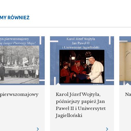
MY RÓWNIEŻ
 pierwszomajowy
Karol Józef Wojtyła,
Na
późniejszy papież Jan
Paweł II i Uniwersytet
Jagielloński