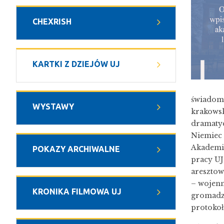
CHEXRISH
KARTKI Z DZIEJÓW UJ
świadomi
WYSTAWY
krakowsk
dramatyc
Niemiec 
Akademic
POKAZY ARCHIWALNE
pracy UJ
aresztow
– wojenn
KRONIKA FILMOWA UJ
gromadzi
protokoł