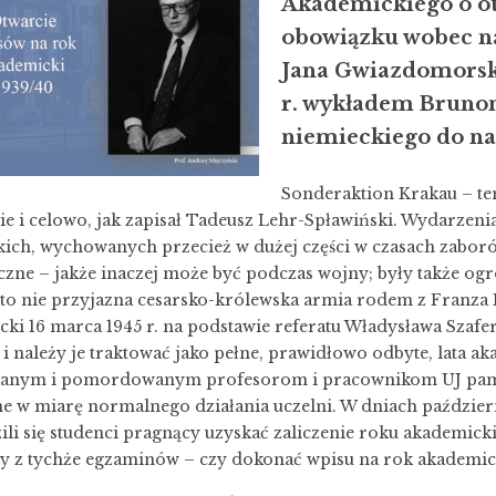
Akademickiego o o
obowiązku wobec na
Jana Gwiazdomorski
r. wykładem Brunon
niemieckiego do na
Sonderaktion Krakau – ten
e i celowo, jak zapisał Tadeusz Lehr-Spławiński. Wydarzen
ich, wychowanych przecież w dużej części w czasach zaborów,
zne – jakże inaczej może być podczas wojny; były także og
to nie przyjazna cesarsko-królewska armia rodem z Franza 
ki 16 marca 1945 r. na podstawie referatu Władysława Szafera
 i należy je traktować jako pełne, prawidłowo odbyte, lata a
anym i pomordowanym profesorom i pracownikom UJ pamięta
e w miarę normalnego działania uczelni. W dniach paździer
li się studenci pragnący uzyskać zaliczenie roku akademick
y z tychże egzaminów – czy dokonać wpisu na rok akademic