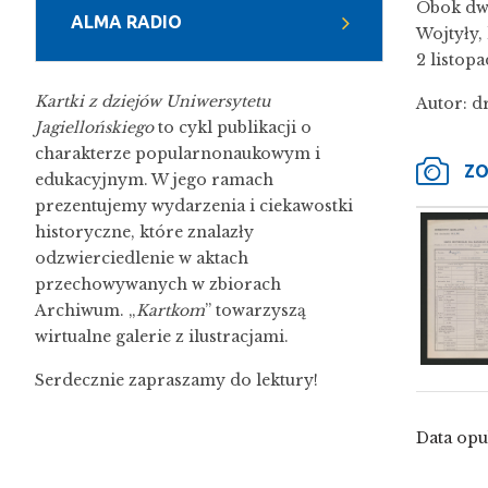
Obok dwi
ALMA RADIO
Wojtyły, 
2 listopa
Kartki z dziejów Uniwersytetu
Autor: d
Jagiellońskiego
to cykl publikacji o
charakterze popularnonaukowym i
ZO
edukacyjnym. W jego ramach
prezentujemy wydarzenia i ciekawostki
historyczne, które znalazły
odzwierciedlenie w aktach
przechowywanych w zbiorach
Archiwum. „
Kartkom
” towarzyszą
wirtualne galerie z ilustracjami.
Serdecznie zapraszamy do lektury!
Data opu