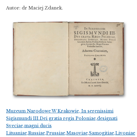
Autor: dr Maciej Zdanek.
Muzeum Narodowe W Krakowie, In serenissimi
Sigismundi III.Dei gratia regis Poloniae,designati
Sveciae,magni ducis
Lituaniae,Russiae,Prussiae,Masoviae,Samogitiae,Livoniae