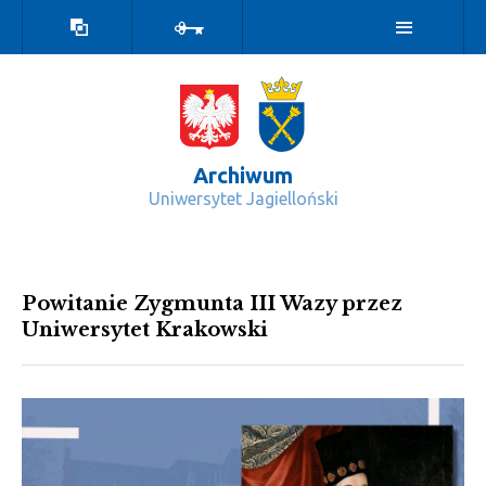
Wersja
Zaloguj
kontrastowa
Archiwum
Uniwersytet Jagielloński
Kartki z dziejów UJ - Archiwum
Powitanie Zygmunta III Wazy przez
Uniwersytet Krakowski