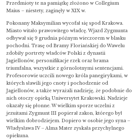
Przedmioty te na pamiątkę złożono w Collegium
Maius – niestety, zaginęły w XIX w.
Pokonany Maksymilian wycofał się spod Krakowa.
Miasto witało prawowitego władcę. Wjazd Zygmunta
odbywał się 9 grudnia późnym wieczorem w blasku
pochodni. Trasę od Bramy Floriańskiej do Wawelu
zdobiły portrety władców Polski z dynastii
Jagiellonów, personifikacje rzek oraz brama
triumfalna, wszystkie z górnolotnymi sentencjami.
Profesorowie uczcili nowego króla panegirykami, w
których sławili jego cnoty i pochodzenie od
Jagiellonów, a także wyrażali nadzieję, że podobnie do
nich otoczy opieką Uniwersytet Krakowski. Nadzieje
okazały się płonne. W wielkim sporze uczelni z
jezuitami Zygmunt III popierał zakon, którego był
wielkim dobrodziejem. Dopiero w osobie jego syna –
Władysława IV – Alma Mater zyskała przychylnego
opiekuna.