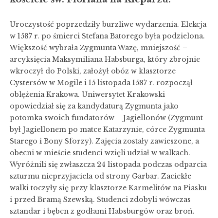
Uroczystość poprzedziły burzliwe wydarzenia. Elekcja
w 1587 r. po śmierci Stefana Batorego była podzielona.
Większość wybrała Zygmunta Wazę, mniejszość –
arcyksięcia Maksymiliana Habsburga, który zbrojnie
wkroczył do Polski, założył obóz w klasztorze
Cystersów w Mogile i 15 listopada 1587 r. rozpoczął
oblężenia Krakowa. Uniwersytet Krakowski
opowiedział się za kandydaturą Zygmunta jako
potomka swoich fundatorów – Jagiellonów (Zygmunt
był Jagiellonem po matce Katarzynie, córce Zygmunta
Starego i Bony Sforzy). Zajęcia zostały zawieszone, a
obecni w mieście studenci wzięli udział w walkach.
Wyróżnili się zwłaszcza 24 listopada podczas odparcia
szturmu nieprzyjaciela od strony Garbar. Zaciekłe
walki toczyły się przy klasztorze Karmelitów na Piasku
i przed Bramą Szewską. Studenci zdobyli wówczas
sztandar i bęben z godłami Habsburgów oraz broń.